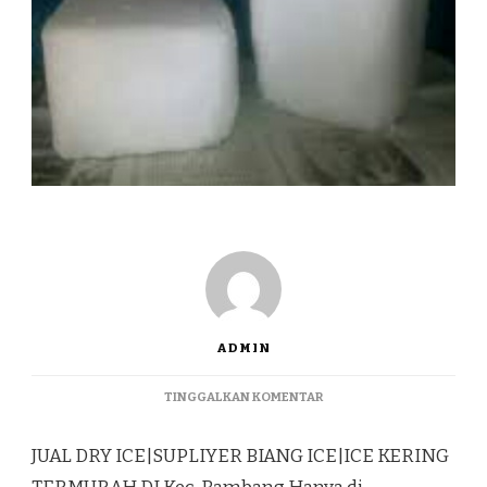
ADMIN
PADA
TINGGALKAN KOMENTAR
JUAL
DRY
JUAL DRY ICE|SUPLIYER BIANG ICE|ICE KERING
ICE|SUPLIYER
BIANG