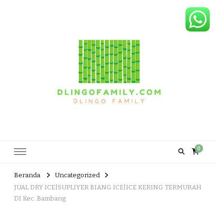
Dlingo Family
Pemasar Dan Produsen Produk Rakyat Dlingo Bantul Yogyakarta
0
Beranda
Uncategorized
JUAL DRY ICE|SUPLIYER BIANG ICE|ICE KERING TERMURAH
DI Kec. Bambang