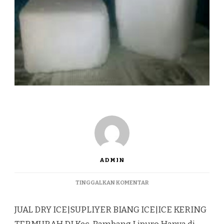
ADMIN
PADA
TINGGALKAN KOMENTAR
JUAL
DRY
JUAL DRY ICE|SUPLIYER BIANG ICE|ICE KERING
ICE|SUPLIYER
BIANG