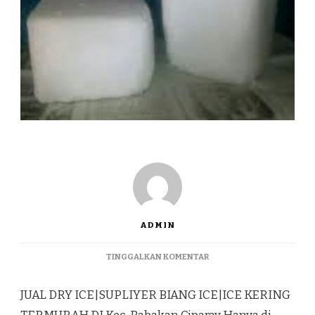
ADMIN
PADA
TINGGALKAN KOMENTAR
JUAL
DRY
JUAL DRY ICE|SUPLIYER BIANG ICE|ICE KERING
ICE|SUPLIYER
BIANG