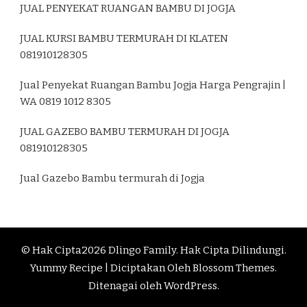
JUAL PENYEKAT RUANGAN BAMBU DI JOGJA
JUAL KURSI BAMBU TERMURAH DI KLATEN
081910128305
Jual Penyekat Ruangan Bambu Jogja Harga Pengrajin |
WA 0819 1012 8305
JUAL GAZEBO BAMBU TERMURAH DI JOGJA
081910128305
Jual Gazebo Bambu termurah di Jogja
© Hak Cipta2026
Dlingo Family
. Hak Cipta Dilindungi.
Yummy Recipe | Diciptakan Oleh
Blossom Themes
.
Ditenagai oleh
WordPress
.