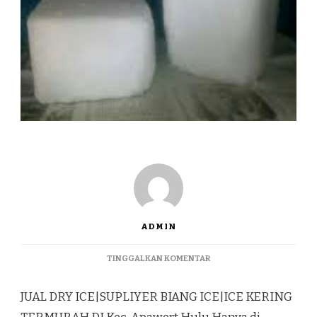
ADMIN
PADA
TINGGALKAN KOMENTAR
JUAL
DRY
JUAL DRY ICE|SUPLIYER BIANG ICE|ICE KERING
ICE|SUPLIYER
BIANG