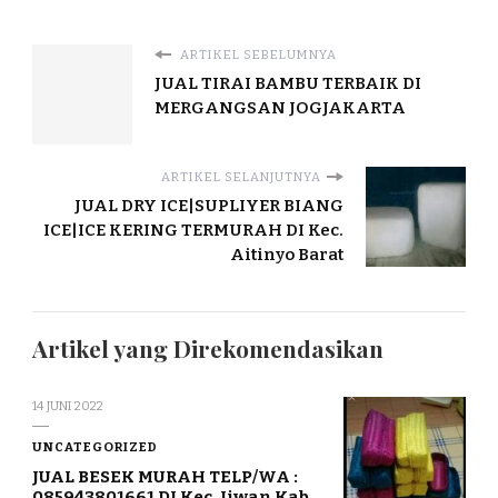
ARTIKEL SEBELUMNYA
JUAL TIRAI BAMBU TERBAIK DI
MERGANGSAN JOGJAKARTA
ARTIKEL SELANJUTNYA
JUAL DRY ICE|SUPLIYER BIANG
ICE|ICE KERING TERMURAH DI Kec.
Aitinyo Barat
Artikel yang Direkomendasikan
14 JUNI 2022
UNCATEGORIZED
JUAL BESEK MURAH TELP/WA :
085943801661 DI Kec. Jiwan Kab.