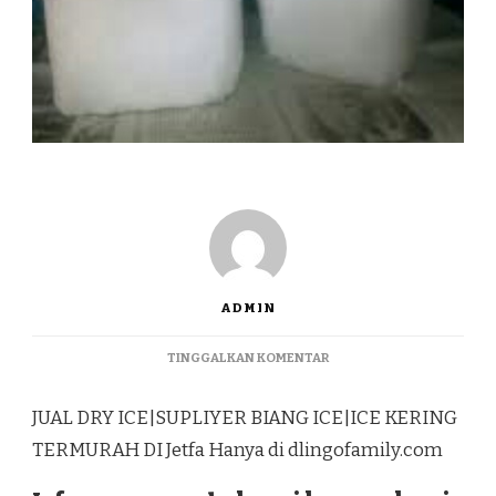
ADMIN
PADA
TINGGALKAN KOMENTAR
JUAL
DRY
JUAL DRY ICE|SUPLIYER BIANG ICE|ICE KERING
ICE|SUPLIYER
BIANG
TERMURAH DI Jetfa Hanya di dlingofamily.com
ICE|ICE
KERING