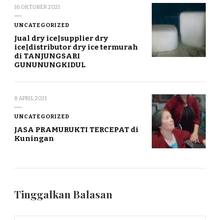
16 OKTOBER 2021
UNCATEGORIZED
Jual dry ice|supplier dry
ice|distributor dry ice termurah
di TANJUNGSARI
GUNUNUNGKIDUL
8 APRIL 2021
UNCATEGORIZED
JASA PRAMURUKTI TERCEPAT di
Kuningan
Tinggalkan Balasan