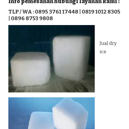
Info pemesanan hubungi layanan kami :
TERMURAH
DI
TLP / WA : 0895 3761 17448 | 0819 1012 8305
JETFA
| 0896 8753 9808
Jual dry
ice