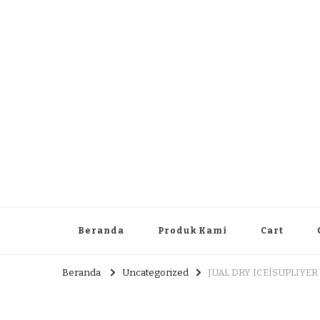
Dlingo Family
Pemasar Dan Produsen Produk Rakyat Dlingo Bantul Yog
Beranda
Produk Kami
Cart
Beranda
Uncategorized
JUAL DRY ICE|SUPLIYER