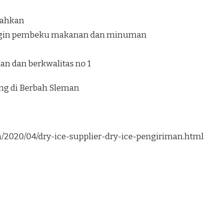
ilahkan
ngin pembeku makanan dan minuman
an dan berkwalitas no 1
ung di Berbah Sleman
om/2020/04/dry-ice-supplier-dry-ice-pengiriman.html