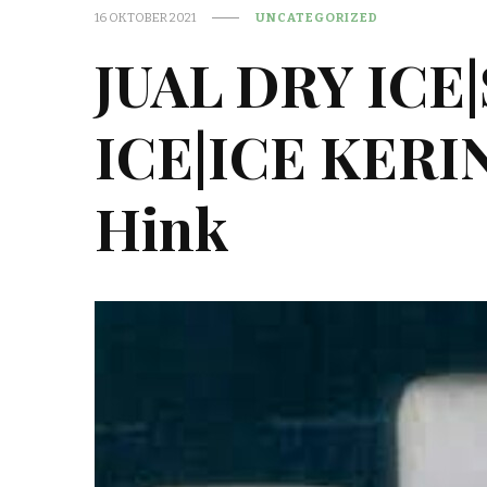
16 OKTOBER 2021
UNCATEGORIZED
JUAL DRY ICE
ICE|ICE KER
Hink