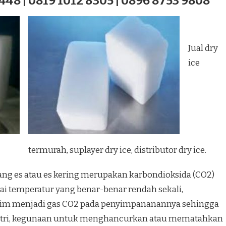
448 | 0819 1012 8305 | 0896 8753 9808
Jual dry
ice
termurah, suplayer dry ice, distributor dry ice.
iang es atau es kering merupakan karbondioksida (CO2)
i temperatur yang benar-benar rendah sekali,
lim menjadi gas CO2 pada penyimpananannya sehingga
ustri, kegunaan untuk menghancurkan atau mematahkan