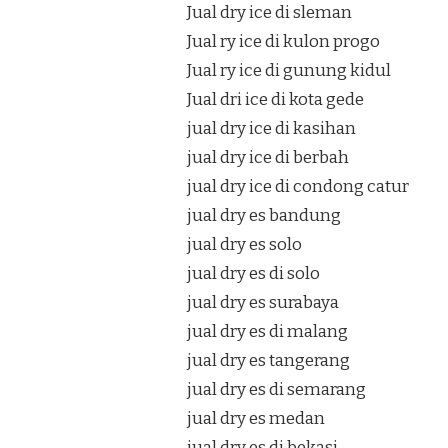
Jual dry ice di sleman
Jual ry ice di kulon progo
Jual ry ice di gunung kidul
Jual dri ice di kota gede
jual dry ice di kasihan
jual dry ice di berbah
jual dry ice di condong catur
jual dry es bandung
jual dry es solo
jual dry es di solo
jual dry es surabaya
jual dry es di malang
jual dry es tangerang
jual dry es di semarang
jual dry es medan
jual dry es di bekasi