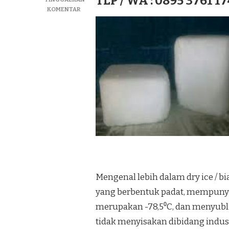
TLP / WA : 0895 3761 17
PADA
KOMENTAR
JUAL
DRY
ICE|SUPLIYER
BIANG
ICE|ICE
KERING
TERMURAH
DI
HINK
Mengenal lebih dalam dry ice / b
yang berbentuk padat, mempunya
merupakan -78,5⁰C, dan menyub
tidak menyisakan dibidang ind