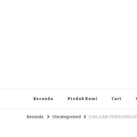
Dlingo Family
Pemasar Dan Produsen Produk Rakyat Dlingo Bantul Yog
Beranda
Produk Kami
Cart
Beranda
Uncategorized
JUAL DAN PEMASANGAN