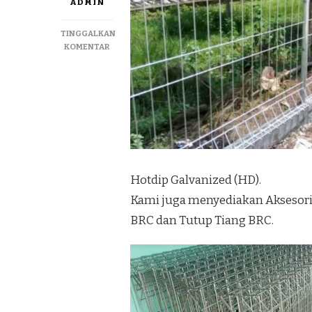
ADMIN
TINGGALKAN
PADA
KOMENTAR
JUAL
DAN
PEMASANGAN
PAGAR
BRC
TERMURAH
DI
NGAMPILAN
JOGJAKARTA
Hotdip Galvanized (HD).
Kami juga menyediakan Aksesoris
BRC dan Tutup Tiang BRC.