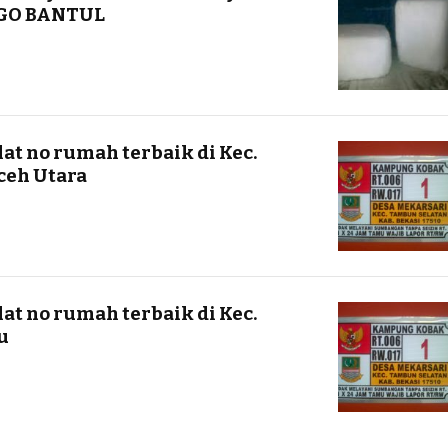
NGO BANTUL
at no rumah terbaik di Kec.
ceh Utara
at no rumah terbaik di Kec.
u