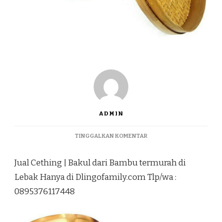
ADMIN
PADA
TINGGALKAN KOMENTAR
JUAL
CETHING
Jual Cething | Bakul dari Bambu termurah di
|
BAKUL
Lebak Hanya di Dlingofamily.com Tlp/wa :
DARI
0895376117448
BAMBU
TERMURAH
DI
LEBAK