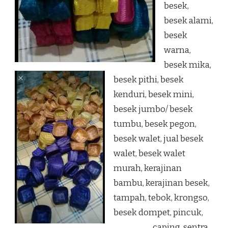
besek,
besek alami,
besek
warna,
besek mika,
besek pithi, besek
kenduri, besek mini,
besek jumbo/ besek
tumbu, besek pegon,
besek walet, jual besek
walet, besek walet
murah, kerajinan
bambu, kerajinan besek,
tampah, tebok, krongso,
besek dompet, pincuk,
caping, sentra