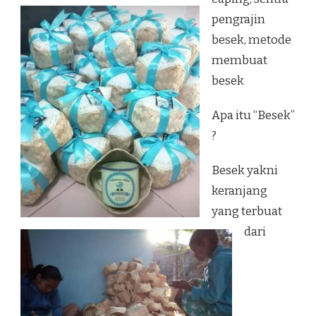
pengrajin
besek, metode
membuat
besek
Apa itu “Besek”
?
Besek yakni
keranjang
yang terbuat
dari