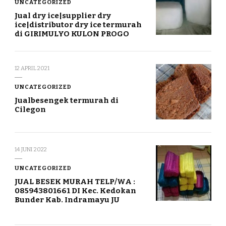
UNCATEGORIZED
Jual dry ice|supplier dry
ice|distributor dry ice termurah
di GIRIMULYO KULON PROGO
12 APRIL 2021
UNCATEGORIZED
Jualbesengek termurah di
Cilegon
14 JUNI 2022
UNCATEGORIZED
JUAL BESEK MURAH TELP/WA :
085943801661 DI Kec. Kedokan
Bunder Kab. Indramayu JU