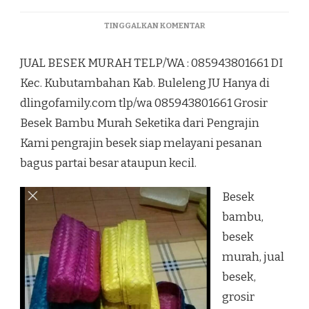
PADA
TINGGALKAN KOMENTAR
JUAL
BESEK
JUAL BESEK MURAH TELP/WA : 085943801661 DI
MURAH
TELP/WA
Kec. Kubutambahan Kab. Buleleng JU Hanya di
:
dlingofamily.com tlp/wa 085943801661 Grosir
085943801661
DI
Besek Bambu Murah Seketika dari Pengrajin
KEC.
Kami pengrajin besek siap melayani pesanan
KUBUTAMBAHAN
KAB.
bagus partai besar ataupun kecil.
BULELENG
JU
Besek
bambu,
besek
murah, jual
besek,
grosir