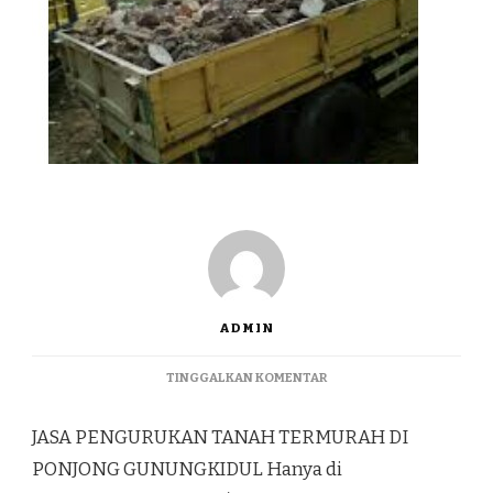
ADMIN
PADA
TINGGALKAN KOMENTAR
JASA
PENGURUKAN
JASA PENGURUKAN TANAH TERMURAH DI
TANAH
TERMURAH
PONJONG GUNUNGKIDUL Hanya di
DI