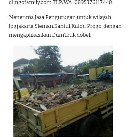
dlingofamily.com TLP/WA : 0895376117448
PONJONG
GUNUNGKIDUL
Menerima Jasa Pengurugan untuk wilayah
Jogjakarta,Sleman,Bantul,Kulon Progo ,dengan
mengaplikasikan DumTruk dobel,