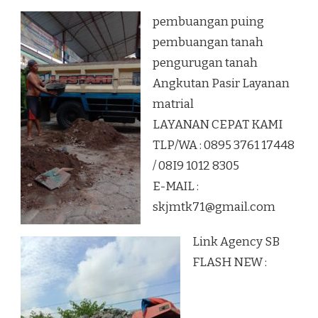
pembuangan puing
pembuangan tanah
pengurugan tanah
Angkutan Pasir Layanan
matrial
LAYANAN CEPAT KAMI
TLP/WA : 0895 3761 17448
/ 08I9 1012 8305
E-MAIL :
skjmtk71@gmail.com
Link Agency SB
FLASH NEW :