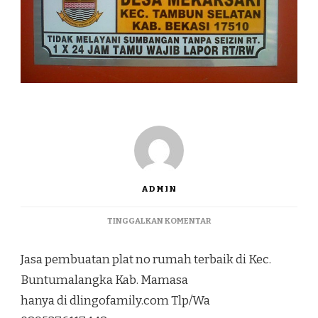
ADMIN
PADA
TINGGALKAN KOMENTAR
JASA
PEMBUATAN
Jasa pembuatan plat no rumah terbaik di Kec.
PLAT
NO
Buntumalangka Kab. Mamasa
RUMAH
hanya di dlingofamily.com Tlp/Wa
TERBAIK
DI