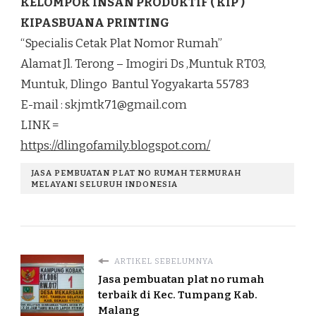
KELOMPOK INSAN PRODUKTIF ( KIP )
KIPASBUANA PRINTING
“Specialis Cetak Plat Nomor Rumah”
Alamat Jl. Terong – Imogiri Ds ,Muntuk RT03,
Muntuk, Dlingo Bantul Yogyakarta 55783
E-mail :
skjmtk71@gmail.com
LINK =
https://dlingofamily.blogspot.com/
JASA PEMBUATAN PLAT NO RUMAH TERMURAH
MELAYANI SELURUH INDONESIA
ARTIKEL SEBELUMNYA
Jasa pembuatan plat no rumah
terbaik di Kec. Tumpang Kab.
Malang