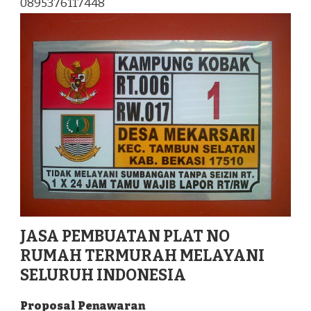
0895376117448
KEC.
BUNTUMALANGKA
KAB.
MAMASA
JASA PEMBUATAN PLAT NO
RUMAH TERMURAH MELAYANI
SELURUH INDONESIA
Proposal Penawaran