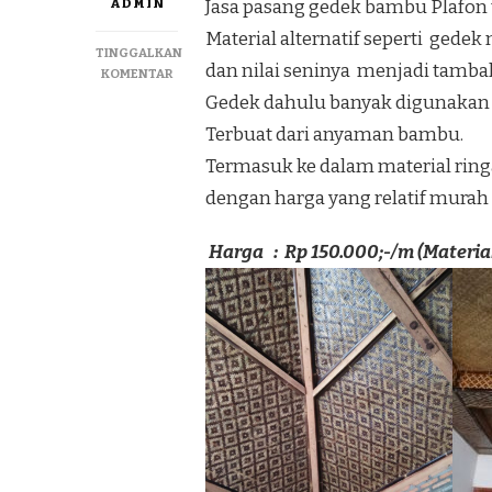
ADMIN
Jasa pasang gedek bambu Plafon t
Material alternatif seperti gede
TINGGALKAN
dan nilai seninya menjadi tamba
PADA
KOMENTAR
JASA
Gedek dahulu banyak digunakan
PEMASANGAN
Terbuat dari anyaman bambu.
PLAFON
GEDEK
Termasuk ke dalam material ring
MOTIF
dengan harga yang relatif murah
TERMURAH
DI
SERANG
Harga : Rp 150.000;-/m (Material