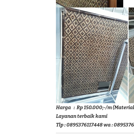
Harga : Rp 150.000;-/m (Material
Layanan terbaik kami
Tlp : 0895376117448 wa : 089537