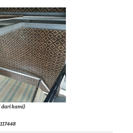
 dari kami)
6117448