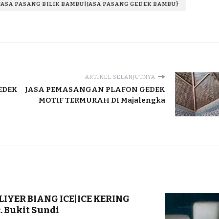
JASA PASANG BILIK BAMBU|JASA PASANG GEDEK BAMBU}
ARTIKEL SELANJUTNYA
EDEK
JASA PEMASANGAN PLAFON GEDEK
MOTIF TERMURAH DI Majalengka
LIYER BIANG ICE|ICE KERING
 Bukit Sundi