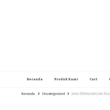
Dlingo Family
Pemasar Dan Produsen Produk Rakyat Dlingo Bantul Yog
Beranda
Produk Kami
Cart
Beranda
Uncategorized
JASA PEMASANGAN PLA