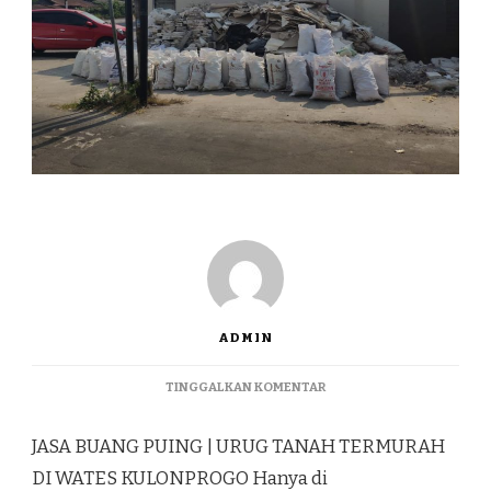
ADMIN
PADA
TINGGALKAN KOMENTAR
JASA
BUANG
JASA BUANG PUING | URUG TANAH TERMURAH
PUING
|
DI WATES KULONPROGO Hanya di
URUG