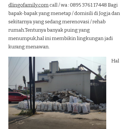
dlingofamily.com
call / wa : 0895 3761 17448 Bagi
TANAH
TERMURAH
bapak-bapak yang menetap / domisili di Jogja dan
DI
sekitarnya yang sedang merenovasi / rehab
WATES
KULONPROGO
rumah.Tentunya banyak puing yang
menumpuk,hal ini membikin lingkungan jadi
kurang menawan.
Hal