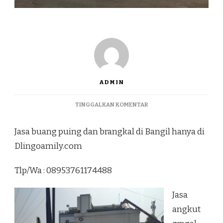
ADMIN
PADA
TINGGALKAN KOMENTAR
JASA
BUANG
Jasa buang puing dan brangkal di Bangil hanya di
PUING
DAN
Dlingoamily.com
BRANGKAL
DI
Tlp/Wa : 08953761174488
BANGIL
Jasa
angkut