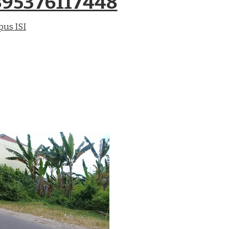
95376117448
pus ISI