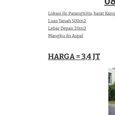
08
DI
JUAL
Lokasi jln Parangtritis, barat Kam
SHM
PEKARANGAN
Luas Tanah 500m2
BARAT
Lebar Depan 20m2
KAMPUS
ISI
Mangku jln Aspal
HARGA = 3,4 JT