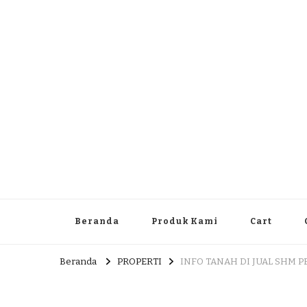
Dlingo Family
Pemasar Dan Produsen Produk Rakyat Dlingo Bantul Yog
Beranda
Produk Kami
Cart
Beranda
PROPERTI
INFO TANAH DI JUAL SHM 