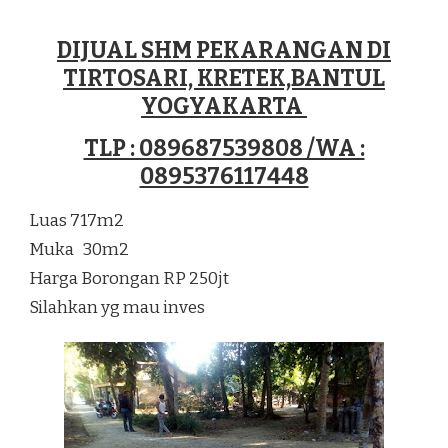
DIJUAL
TANAH
DIJUAL SHM PEKARANGAN DI
SHM
TIRTOSARI, KRETEK,BANTUL
PEKARANGAN
DI
YOGYAKARTA
TIRTOSARI
KRETEK
TLP : 089687539808 /WA :
BANTUL
0895376117448
YOGYAKARTA
Luas 717m2
Muka 30m2
Harga Borongan RP 250jt
Silahkan yg mau inves