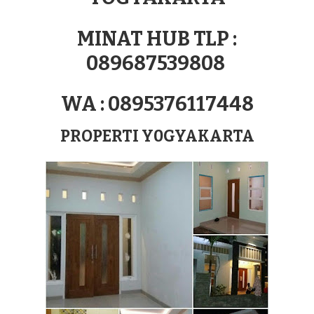
70
DI
MINAT HUB TLP :
YOGYAKARTA
089687539808
WA : 0895376117448
PROPERTI Y0GYAKARTA