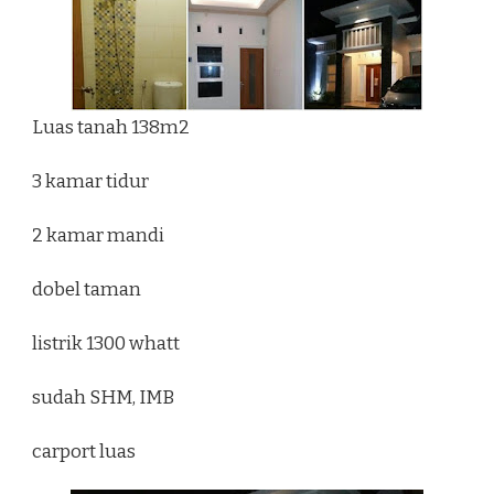
Luas tanah 138m2
3 kamar tidur
2 kamar mandi
dobel taman
listrik 1300 whatt
sudah SHM, IMB
carport luas