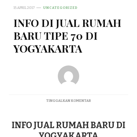
15 APRIL 2017
UNCATEGORIZED
INFO DI JUAL RUMAH
BARU TIPE 70 DI
YOGYAKARTA
PADA
TINGGALKAN KOMENTAR
INFO
DI
JUAL
INFO JUAL RUMAH BARU DI
RUMAH
BARU
YOGYAKARTA
TIPE