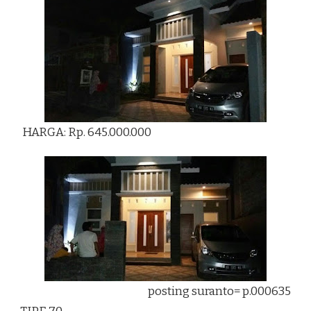
HARGA: Rp. 645.000.000
posting suranto= p.000635