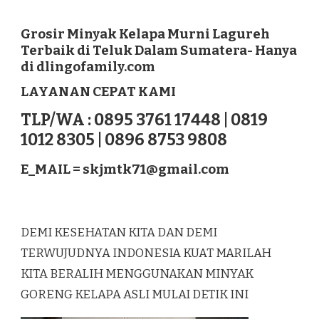
GROSIR
MINYAK
KELAPA
Grosir Minyak Kelapa Murni Lagureh
MURNI
Terbaik di Teluk Dalam Sumatera- Hanya
LAGUREH
di dlingofamily.com
TERBAIK
DI
LAYANAN CEPAT KAMI
TELUK
DALAM
TLP/WA : 0895 3761 17448 | 0819
SUMATERA
1012 8305 | 0896 8753 9808
E_MAIL =
skjmtk71@gmail.com
DEMI KESEHATAN KITA DAN DEMI
TERWUJUDNYA INDONESIA KUAT MARILAH
KITA BERALIH MENGGUNAKAN MINYAK
GORENG KELAPA ASLI MULAI DETIK INI