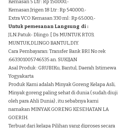
Kemasan 5 Ltr : Rp 150.000,-
Kemasan Jrigen 18 Ltr : Rp 540.000,-
Extra VCO Kemasan 330 ml : Rp 65.000,-
Untuk pemesanan Langsung di :
JLN.Patuk- Dlingo. [ Ds MUNTUK RTO3,
MUNTUK,DLINGO BANTUL,DIY.
Cara Pembayaran: Transfer Bank BRI No rek
:663301005746535 an. SUKIJAN
Asal Produk : GRUBIKu, Bantul, Daerah Istimewa
Yogyakarta
Produk Kami adalah Minyak Goreng Kelapa Asli,
Minyak goreng paling sehat di dunia ( sudah diuji
oleh para Ahli Dunia) , itu sebabnya kami
namakan MINYAK GORENG KESEHATAN LA
GOERIH.
Terbuat dari kelapa Pilihan yang diproses secara