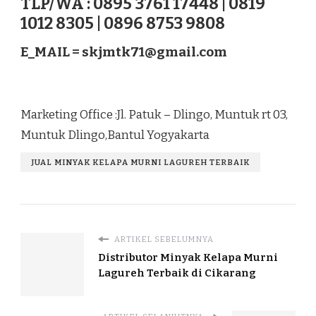
TLP/WA : 0895 3761 17448 | 0819
1012 8305 | 0896 8753 9808
E_MAIL =
skjmtk71@gmail.com
Marketing Office :Jl. Patuk – Dlingo, Muntuk rt 03,
Muntuk Dlingo,Bantul Yogyakarta
JUAL MINYAK KELAPA MURNI LAGUREH TERBAIK
ARTIKEL SEBELUMNYA
Distributor Minyak Kelapa Murni
Lagureh Terbaik di Cikarang