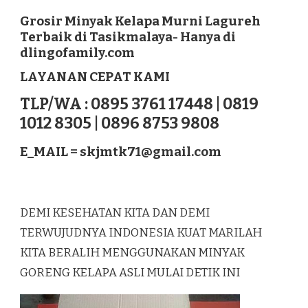
MINYAK
KELAPA
Grosir Minyak Kelapa Murni Lagureh
MURNI
Terbaik di Tasikmalaya- Hanya di
LAGUREH
dlingofamily.com
TERBAIK
DI
LAYANAN CEPAT KAMI
TASIKMALAYA
TLP/WA : 0895 3761 17448 | 0819
1012 8305 | 0896 8753 9808
E_MAIL =
skjmtk71@gmail.com
DEMI KESEHATAN KITA DAN DEMI
TERWUJUDNYA INDONESIA KUAT MARILAH
KITA BERALIH MENGGUNAKAN MINYAK
GORENG KELAPA ASLI MULAI DETIK INI