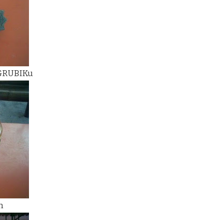
 GRUBIKu
h