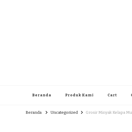
Dlingo Family
Pemasar Dan Produsen Produk Rakyat Dlingo Bantul Yog
Beranda
Produk Kami
Cart
Beranda
Uncategorized
Grosir Minyak Kelapa Mu