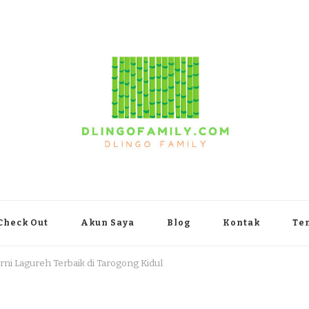
yakarta
Check Out
Akun Saya
Blog
Kontak
Te
rni Lagureh Terbaik di Tarogong Kidul