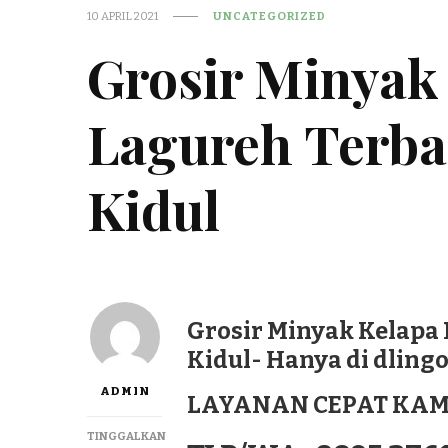
10 APRIL 2021
UNCATEGORIZED
Grosir Minyak
Lagureh Terba
Kidul
Grosir Minyak Kelapa 
Kidul- Hanya di dling
ADMIN
LAYANAN CEPAT KAM
TINGGALKAN