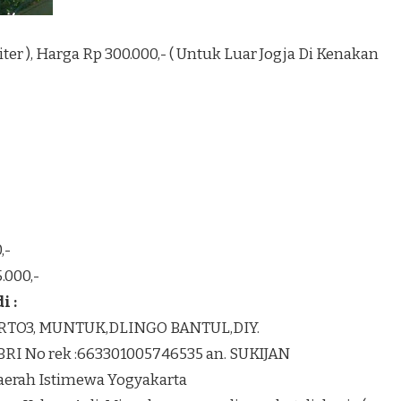
1 Liter ), Harga Rp 300.000,- ( Untuk Luar Jogja Di Kenakan
,-
.000,-
 :
K RTO3, MUNTUK,DLINGO BANTUL,DIY.
BRI No rek :663301005746535 an. SUKIJAN
Daerah Istimewa Yogyakarta