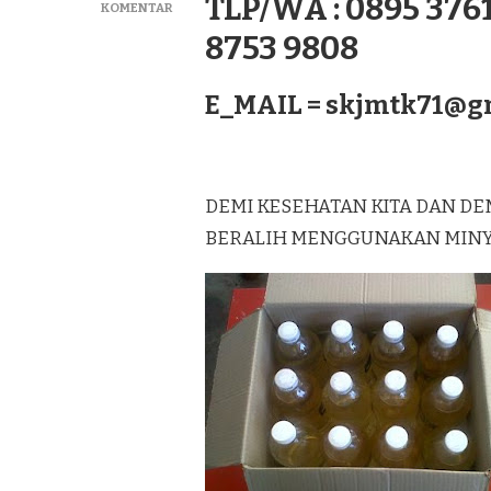
TLP/WA : 0895 3761
PADA
KOMENTAR
GROSIR
8753 9808
MINYAK
KELAPA
MURNI
E_MAIL =
skjmtk71@g
LAGUREH
TERBAIK
DI
TAROGONG
KIDUL
DEMI KESEHATAN KITA DAN DE
BERALIH MENGGUNAKAN MINYAK