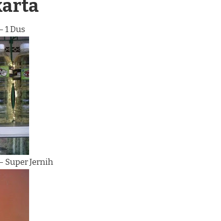
karta
– 1 Dus
– Super Jernih