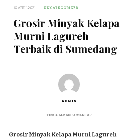
10 APRIL 2021
UNCATEGORIZED
Grosir Minyak Kelapa
Murni Lagureh
Terbaik di Sumedang
ADMIN
PADA
TINGGALKAN KOMENTAR
GROSIR
MINYAK
KELAPA
Grosir Minyak Kelapa Murni Lagureh
MURNI