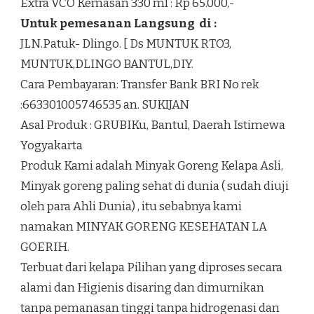
Extra VCO Kemasan 330 ml : Rp 65.000,-
Untuk pemesanan Langsung di :
JLN.Patuk- Dlingo. [ Ds MUNTUK RTO3,
MUNTUK,DLINGO BANTUL,DIY.
Cara Pembayaran: Transfer Bank BRI No rek
:663301005746535 an. SUKIJAN
Asal Produk : GRUBIKu, Bantul, Daerah Istimewa
Yogyakarta
Produk Kami adalah Minyak Goreng Kelapa Asli,
Minyak goreng paling sehat di dunia ( sudah diuji
oleh para Ahli Dunia) , itu sebabnya kami
namakan MINYAK GORENG KESEHATAN LA
GOERIH.
Terbuat dari kelapa Pilihan yang diproses secara
alami dan Higienis disaring dan dimurnikan
tanpa pemanasan tinggi tanpa hidrogenasi dan