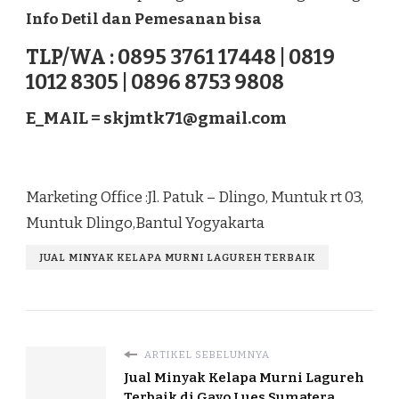
Info Detil dan Pemesanan bisa
TLP/WA : 0895 3761 17448 | 0819
1012 8305 | 0896 8753 9808
E_MAIL =
skjmtk71@gmail.com
Marketing Office :Jl. Patuk – Dlingo, Muntuk rt 03,
Muntuk Dlingo,Bantul Yogyakarta
JUAL MINYAK KELAPA MURNI LAGUREH TERBAIK
ARTIKEL SEBELUMNYA
Jual Minyak Kelapa Murni Lagureh
Terbaik di Gayo Lues Sumatera