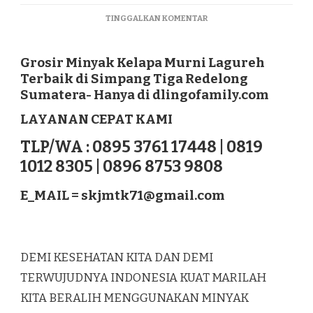
PADA
TINGGALKAN KOMENTAR
GROSIR
MINYAK
KELAPA
Grosir Minyak Kelapa Murni Lagureh
MURNI
Terbaik di Simpang Tiga Redelong
LAGUREH
Sumatera- Hanya di dlingofamily.com
TERBAIK
DI
LAYANAN CEPAT KAMI
SIMPANG
TIGA
TLP/WA : 0895 3761 17448 | 0819
REDELONG
1012 8305 | 0896 8753 9808
SUMATERA
E_MAIL =
skjmtk71@gmail.com
DEMI KESEHATAN KITA DAN DEMI
TERWUJUDNYA INDONESIA KUAT MARILAH
KITA BERALIH MENGGUNAKAN MINYAK