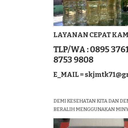
MURNI
LAGUREH
TERBAIK
DI
SEI
RAMPAH
LAYANAN CEPAT KAM
SUMATERA
TLP/WA : 0895 3761
8753 9808
E_MAIL =
skjmtk71@g
DEMI KESEHATAN KITA DAN DE
BERALIH MENGGUNAKAN MINYAK