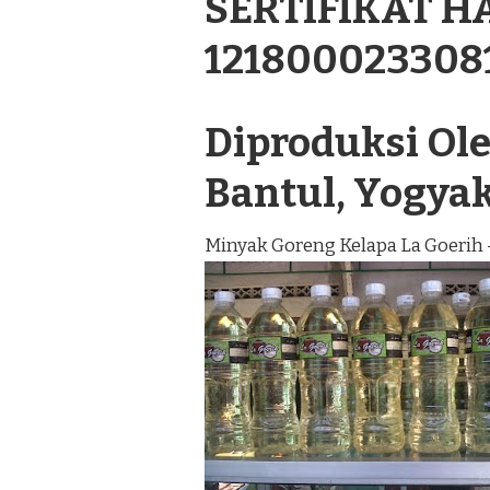
SERTIFIKAT H
121800023308
Diproduksi Oleh
Bantul, Yogya
Minyak Goreng Kelapa La Goerih 