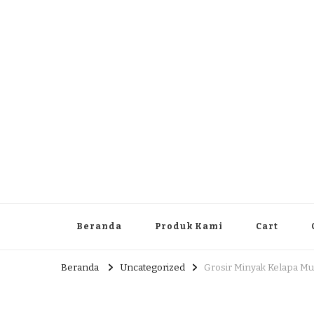
Dlingo Family
Pemasar Dan Produsen Produk Rakyat Dlingo Bantul Yog
Beranda
Produk Kami
Cart
Beranda
Uncategorized
Grosir Minyak Kelapa Mu