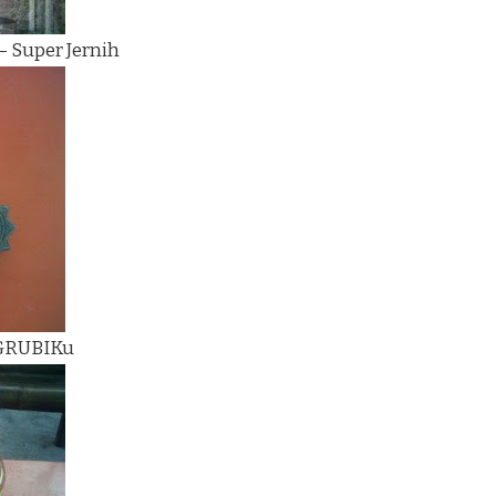
– Super Jernih
 GRUBIKu