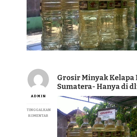
Grosir Minyak Kelapa 
Sumatera- Hanya di d
ADMIN
TINGGALKAN
PADA
KOMENTAR
GROSIR
MINYAK
KELAPA