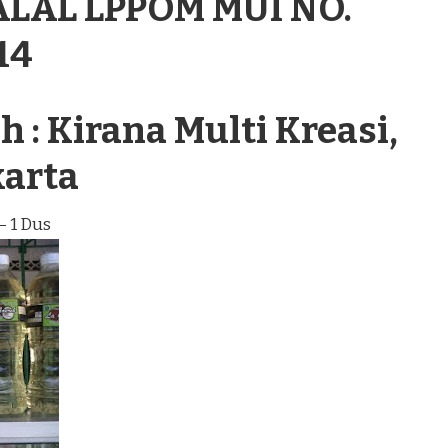
ALAL LPPOM MUI NO.
14
 : Kirana Multi Kreasi,
karta
– 1 Dus