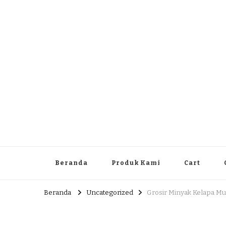
Dlingo Family
Pemasar Dan Produsen Produk Rakyat Dlingo Bantul Yog
Beranda
Produk Kami
Cart
Beranda
Uncategorized
Grosir Minyak Kelapa Mu