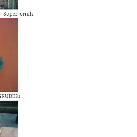
– Super Jernih
 GRUBIKu