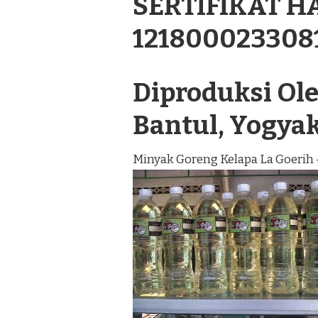
SERTIFIKAT H
121800023308
Diproduksi Oleh
Bantul, Yogya
Minyak Goreng Kelapa La Goerih 