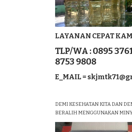
MURNI
LAGUREH
TERBAIK
DI
RENGAT
SUMATERA
LAYANAN CEPAT KAM
TLP/WA : 0895 3761
8753 9808
E_MAIL =
skjmtk71@g
DEMI KESEHATAN KITA DAN DE
BERALIH MENGGUNAKAN MINYAK