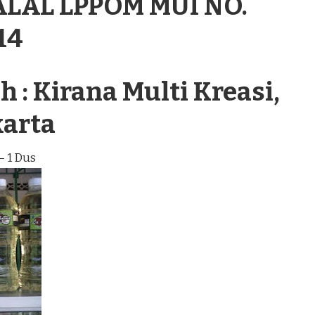
ALAL LPPOM MUI NO.
14
 : Kirana Multi Kreasi,
karta
– 1 Dus