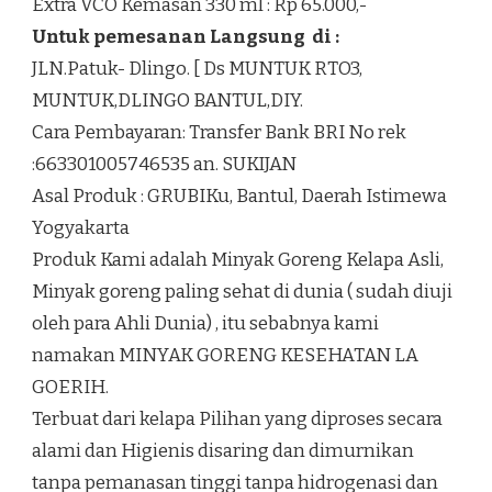
Extra VCO Kemasan 330 ml : Rp 65.000,-
Untuk pemesanan Langsung di :
JLN.Patuk- Dlingo. [ Ds MUNTUK RTO3,
MUNTUK,DLINGO BANTUL,DIY.
Cara Pembayaran: Transfer Bank BRI No rek
:663301005746535 an. SUKIJAN
Asal Produk : GRUBIKu, Bantul, Daerah Istimewa
Yogyakarta
Produk Kami adalah Minyak Goreng Kelapa Asli,
Minyak goreng paling sehat di dunia ( sudah diuji
oleh para Ahli Dunia) , itu sebabnya kami
namakan MINYAK GORENG KESEHATAN LA
GOERIH.
Terbuat dari kelapa Pilihan yang diproses secara
alami dan Higienis disaring dan dimurnikan
tanpa pemanasan tinggi tanpa hidrogenasi dan