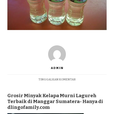
ADMIN
PADA
TINGGALKAN KOMENTAR
GROSIR
MINYAK
KELAPA
Grosir Minyak Kelapa Murni Lagureh
MURNI
Terbaik di Manggar Sumatera- Hanya di
LAGUREH
dlingofamily.com
TERBAIK
DI