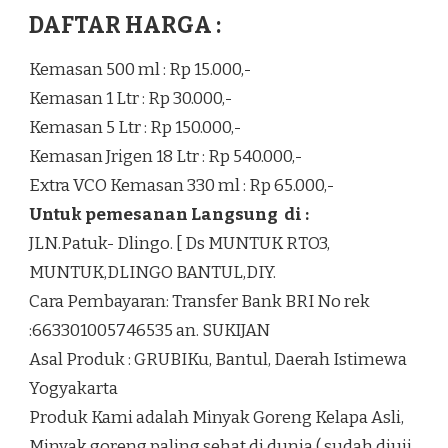
DAFTAR HARGA :
Kemasan 500 ml : Rp 15.000,-
Kemasan 1 Ltr : Rp 30.000,-
Kemasan 5 Ltr : Rp 150.000,-
Kemasan Jrigen 18 Ltr : Rp 540.000,-
Extra VCO Kemasan 330 ml : Rp 65.000,-
Untuk pemesanan Langsung di :
JLN.Patuk- Dlingo. [ Ds MUNTUK RTO3,
MUNTUK,DLINGO BANTUL,DIY.
Cara Pembayaran: Transfer Bank BRI No rek
:663301005746535 an. SUKIJAN
Asal Produk : GRUBIKu, Bantul, Daerah Istimewa
Yogyakarta
Produk Kami adalah Minyak Goreng Kelapa Asli,
Minyak goreng paling sehat di dunia ( sudah diuji