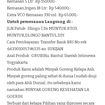
Kemasan 5 Ltr : Rp 150.000,-
Kemasan Jrigen 18 Ltr : Rp 540.000,-
Extra VCO Kemasan 330 ml : Rp 65.000,-
Untuk pemesanan Langsung di :
JLN.Patuk- Dlingo. [ Ds MUNTUK RTO3,
MUNTUK,DLINGO BANTUL,DIY.
Cara Pembayaran: Transfer Bank BRI No rek
:663301005746535 an. SUKIJAN
Asal Produk : GRUBIKu, Bantul, Daerah Istimewa
Yogyakarta
Produk Kami adalah Minyak Goreng Kelapa Asli,
Minyak goreng paling sehat di dunia ( sudah diuji
oleh para Ahli Dunia) , itu sebabnya kami
namakan MINYAK GORENG KESEHATAN LA
GOERIH.
Terbuat dari kelapa Pilihan yang diproses secara