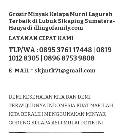
GROSIR
MINYAK
KELAPA
Grosir Minyak Kelapa Murni Lagureh
MURNI
Terbaik di Lubuk Sikaping Sumatera-
LAGUREH
Hanya di dlingofamily.com
TERBAIK
DI
LAYANAN CEPAT KAMI
LUBUK
SIKAPING
TLP/WA : 0895 3761 17448 | 0819
SUMATERA
1012 8305 | 0896 8753 9808
E_MAIL =
skjmtk71@gmail.com
DEMI KESEHATAN KITA DAN DEMI
TERWUJUDNYA INDONESIA KUAT MARILAH
KITA BERALIH MENGGUNAKAN MINYAK
GORENG KELAPA ASLI MULAI DETIK INI