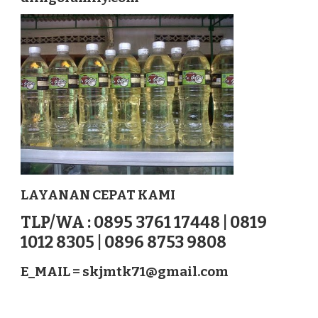
LOMBOK
TENGAH
NUSATENGGARA
LAYANAN CEPAT KAMI
TLP/WA : 0895 3761 17448 | 0819
1012 8305 | 0896 8753 9808
E_MAIL =
skjmtk71@gmail.com