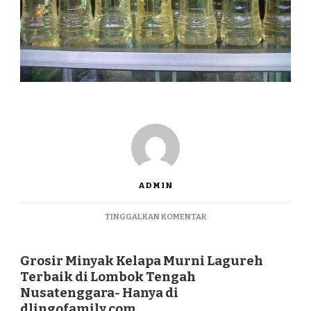
ADMIN
PADA
TINGGALKAN KOMENTAR
GROSIR
MINYAK
KELAPA
Grosir Minyak Kelapa Murni Lagureh
MURNI
Terbaik di Lombok Tengah
LAGUREH
Nusatenggara- Hanya di
TERBAIK
dlingofamily.com
DI