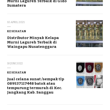
Murni Lagureh Terbaik di Gido
Sumatera
10 APRIL 2021
KESEHATAN
Distributor Minyak Kelapa
Murni Lagureh Terbaik di
Waingapu Nusatenggara
18 JUNI 2022
KESEHATAN
Jual celana sunat /sempak tlp
089537117448 batok atau
tempurung termurah di Kec.
Jangkang Kab. Sanggau