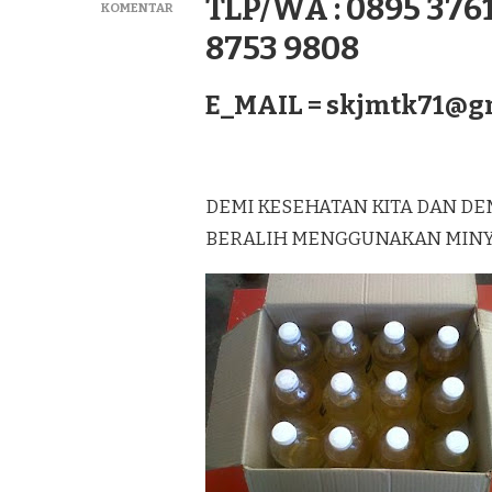
TLP/WA : 0895 3761
PADA
KOMENTAR
GROSIR
8753 9808
MINYAK
KELAPA
MURNI
E_MAIL =
skjmtk71@g
LAGUREH
TERBAIK
DI
LINGGA
SUMATERA
DEMI KESEHATAN KITA DAN DE
BERALIH MENGGUNAKAN MINYAK