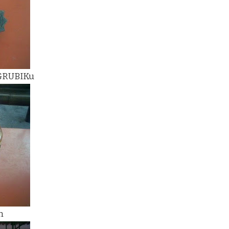
 GRUBIKu
h