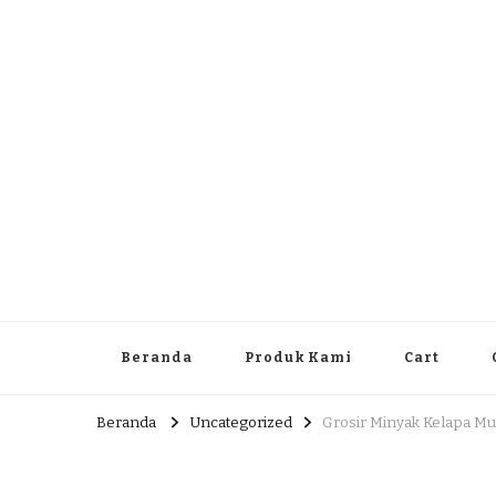
Dlingo Family
Pemasar Dan Produsen Produk Rakyat Dlingo Bantul Yog
Beranda
Produk Kami
Cart
Beranda
Uncategorized
Grosir Minyak Kelapa Mu