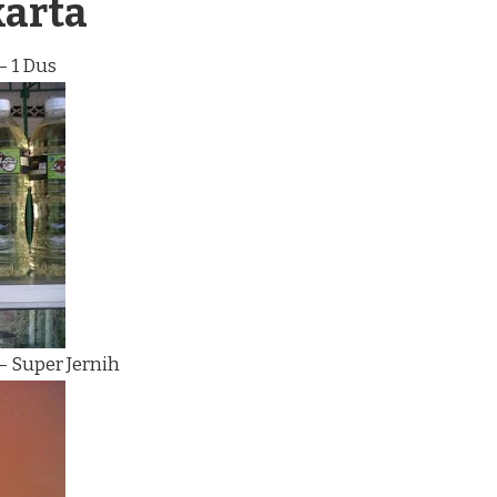
karta
– 1 Dus
– Super Jernih