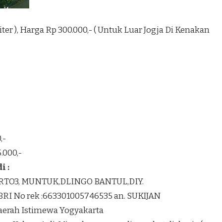
1 Liter ), Harga Rp 300.000,- ( Untuk Luar Jogja Di Kenakan
,-
.000,-
 :
K RTO3, MUNTUK,DLINGO BANTUL,DIY.
BRI No rek :663301005746535 an. SUKIJAN
Daerah Istimewa Yogyakarta