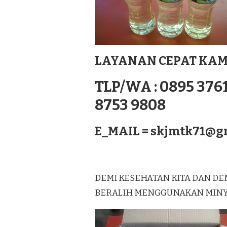
MURNI
LAGUREH
TERBAIK
DI
DHARMASRAYA
SUMATERA
LAYANAN CEPAT KAM
TLP/WA : 0895 3761
8753 9808
E_MAIL =
skjmtk71@g
DEMI KESEHATAN KITA DAN DE
BERALIH MENGGUNAKAN MINYAK