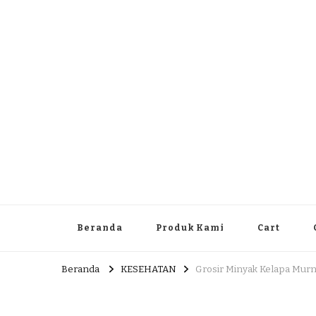
Dlingo Family
Pemasar Dan Produsen Produk Rakyat Dlingo Bantul Yog
Beranda
Produk Kami
Cart
Beranda
KESEHATAN
Grosir Minyak Kelapa Murn