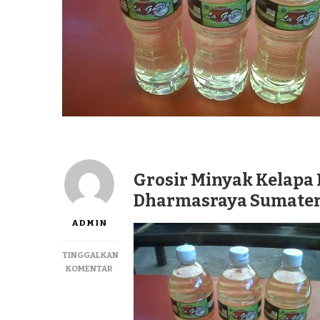
Grosir Minyak Kelapa 
Dharmasraya Sumatera
ADMIN
TINGGALKAN
PADA
KOMENTAR
GROSIR
MINYAK
KELAPA