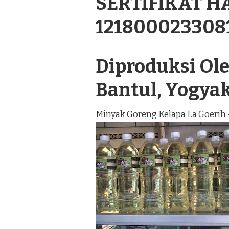
SERTIFIKAT H
121800023308
Diproduksi Oleh
Bantul, Yogya
Minyak Goreng Kelapa La Goerih 