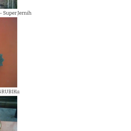
– Super Jernih
 GRUBIKu