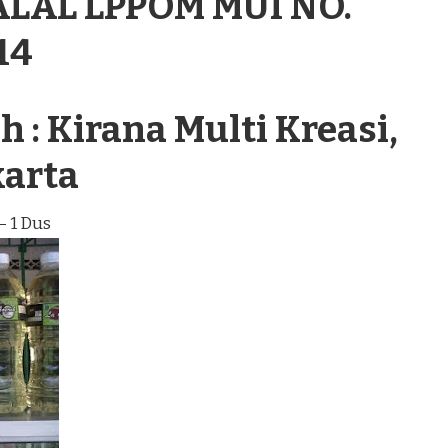
ALAL LPPOM MUI NO.
14
 : Kirana Multi Kreasi,
karta
– 1 Dus