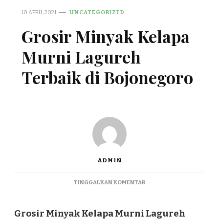
10 APRIL 2021
UNCATEGORIZED
Grosir Minyak Kelapa
Murni Lagureh
Terbaik di Bojonegoro
ADMIN
PADA
TINGGALKAN KOMENTAR
GROSIR
MINYAK
KELAPA
Grosir Minyak Kelapa Murni Lagureh
MURNI