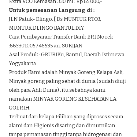
Extra VCO Kemasan 330 ml : Rp 65.000,-
Untuk pemesanan Langsung di :
JLN.Patuk- Dlingo. [ Ds MUNTUK RTO3,
MUNTUK,DLINGO BANTUL,DIY.
Cara Pembayaran: Transfer Bank BRI No rek
:663301005746535 an. SUKIJAN
Asal Produk : GRUBIKu, Bantul, Daerah Istimewa
Yogyakarta
Produk Kami adalah Minyak Goreng Kelapa Asli,
Minyak goreng paling sehat di dunia ( sudah diuji
oleh para Ahli Dunia) , itu sebabnya kami
namakan MINYAK GORENG KESEHATAN LA
GOERIH.
Terbuat dari kelapa Pilihan yang diproses secara
alami dan Higienis disaring dan dimurnikan
tanpa pemanasan tinggi tanpa hidrogenasi dan