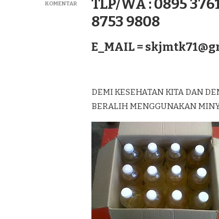
TLP/WA : 0895 3761
PADA
KOMENTAR
GROSIR
8753 9808
MINYAK
KELAPA
MURNI
E_MAIL =
skjmtk71@g
LAGUREH
TERBAIK
DI
BENGKALIS
SUMATERA
DEMI KESEHATAN KITA DAN DE
BERALIH MENGGUNAKAN MINYAK