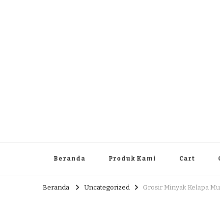
Dlingo Family
Pemasar Dan Produsen Produk Rakyat Dlingo Bantul Yog
Beranda
Produk Kami
Cart
Beranda
Uncategorized
Grosir Minyak Kelapa Mu