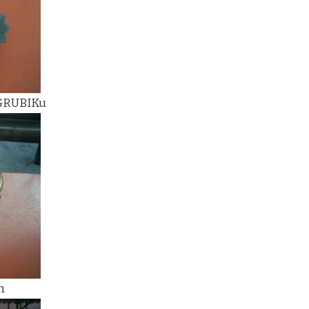
 GRUBIKu
h