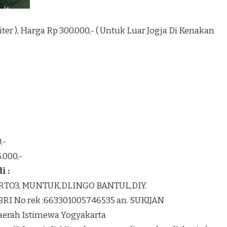
1 Liter ), Harga Rp 300.000,- ( Untuk Luar Jogja Di Kenakan
,-
.000,-
 :
K RTO3, MUNTUK,DLINGO BANTUL,DIY.
BRI No rek :663301005746535 an. SUKIJAN
Daerah Istimewa Yogyakarta