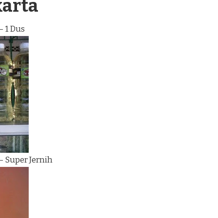
karta
– 1 Dus
– Super Jernih