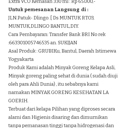
Extra VCO Kemasan 330 ml : Rp 65.000,-
Untuk pemesanan Langsung di :
JLN.Patuk- Dlingo. [ Ds MUNTUK RTO3,
MUNTUK,DLINGO BANTUL,DIY.
Cara Pembayaran: Transfer Bank BRI No rek
:663301005746535 an. SUKIJAN
Asal Produk : GRUBIKu, Bantul, Daerah Istimewa
Yogyakarta
Produk Kami adalah Minyak Goreng Kelapa Asli,
Minyak goreng paling sehat di dunia ( sudah diuji
oleh para Ahli Dunia) , itu sebabnya kami
namakan MINYAK GORENG KESEHATAN LA
GOERIH.
Terbuat dari kelapa Pilihan yang diproses secara
alami dan Higienis disaring dan dimurnikan
tanpa pemanasan tinggi tanpa hidrogenasi dan