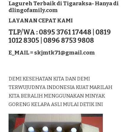
Lagureh Terbaik di Tigaraksa- Hanya di
LAGUREH
dlingofamily.com
TERBAIK
DI
LAYANAN CEPAT KAMI
TIGARAKSA
TLP/WA : 0895 3761 17448 | 0819
1012 8305 | 0896 8753 9808
E_MAIL =
skjmtk71@gmail.com
DEMI KESEHATAN KITA DAN DEMI
TERWUJUDNYA INDONESIA KUAT MARILAH
KITA BERALIH MENGGUNAKAN MINYAK
GORENG KELAPA ASLI MULAI DETIK INI