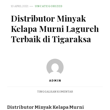
10 APRIL 2021
UNCATEGORIZED
Distributor Minyak
Kelapa Murni Lagureh
Terbaik di Tigaraksa
ADMIN
PADA
TINGGALKAN KOMENTAR
DISTRIBUTOR
MINYAK
KELAPA
Distributor Minyak Kelapa Murni
MURNI