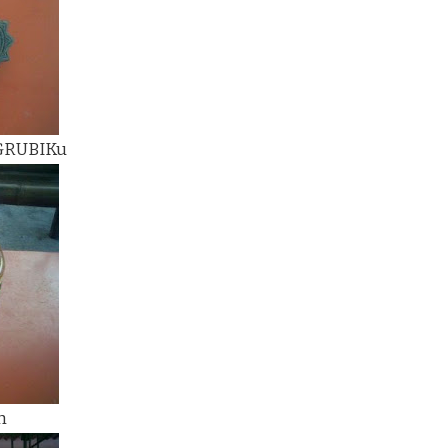
 GRUBIKu
h