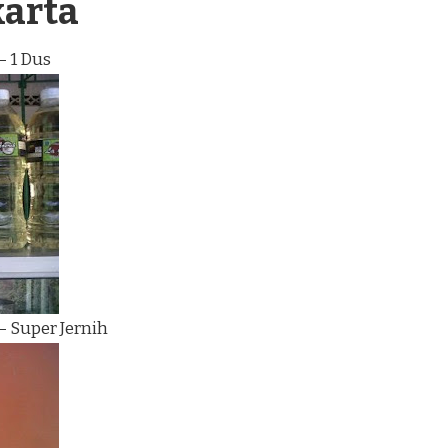
karta
– 1 Dus
– Super Jernih