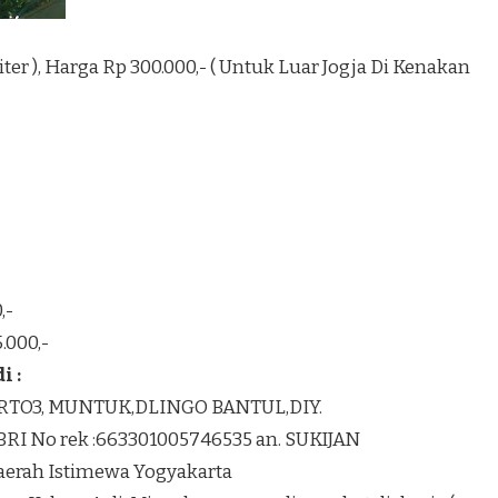
1 Liter ), Harga Rp 300.000,- ( Untuk Luar Jogja Di Kenakan
,-
.000,-
 :
K RTO3, MUNTUK,DLINGO BANTUL,DIY.
BRI No rek :663301005746535 an. SUKIJAN
Daerah Istimewa Yogyakarta