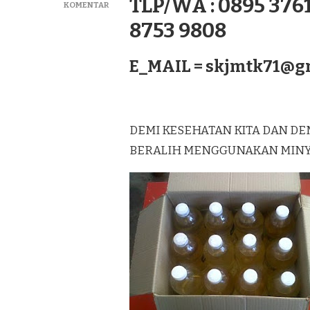
TLP/WA : 0895 3761
PADA
KOMENTAR
DISTRIBUTOR
8753 9808
MINYAK
KELAPA
MURNI
E_MAIL =
skjmtk71@g
LAGUREH
TERBAIK
DI
TELUK
DALAM
DEMI KESEHATAN KITA DAN DE
SUMATERA
BERALIH MENGGUNAKAN MINYAK