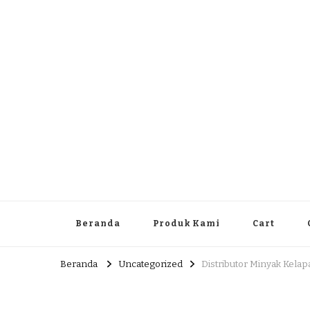
Dlingo Family
Pemasar Dan Produsen Produk Rakyat Dlingo Bantul Yog
Beranda
Produk Kami
Cart
Beranda
Uncategorized
Distributor Minyak Kelap