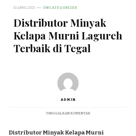
10 APRIL 2021
UNCATEGORIZED
Distributor Minyak
Kelapa Murni Lagureh
Terbaik di Tegal
ADMIN
PADA
TINGGALKAN KOMENTAR
DISTRIBUTOR
MINYAK
KELAPA
Distributor Minyak Kelapa Murni
MURNI