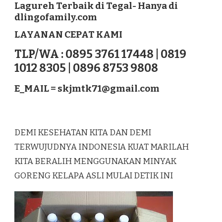
Lagureh Terbaik di Tegal- Hanya di
LAGUREH
dlingofamily.com
TERBAIK
DI
LAYANAN CEPAT KAMI
TEGAL
TLP/WA : 0895 3761 17448 | 0819
1012 8305 | 0896 8753 9808
E_MAIL =
skjmtk71@gmail.com
DEMI KESEHATAN KITA DAN DEMI
TERWUJUDNYA INDONESIA KUAT MARILAH
KITA BERALIH MENGGUNAKAN MINYAK
GORENG KELAPA ASLI MULAI DETIK INI