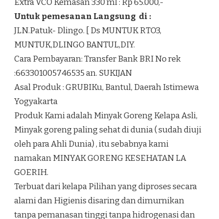
Extra VCO Kemasan 330 ml : Rp 65.000,-
Untuk pemesanan Langsung di :
JLN.Patuk- Dlingo. [ Ds MUNTUK RTO3,
MUNTUK,DLINGO BANTUL,DIY.
Cara Pembayaran: Transfer Bank BRI No rek
:663301005746535 an. SUKIJAN
Asal Produk : GRUBIKu, Bantul, Daerah Istimewa
Yogyakarta
Produk Kami adalah Minyak Goreng Kelapa Asli,
Minyak goreng paling sehat di dunia ( sudah diuji
oleh para Ahli Dunia) , itu sebabnya kami
namakan MINYAK GORENG KESEHATAN LA
GOERIH.
Terbuat dari kelapa Pilihan yang diproses secara
alami dan Higienis disaring dan dimurnikan
tanpa pemanasan tinggi tanpa hidrogenasi dan