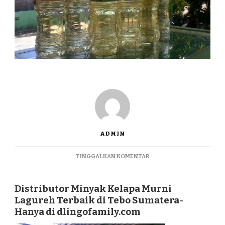
ADMIN
PADA
TINGGALKAN KOMENTAR
DISTRIBUTOR
MINYAK
KELAPA
Distributor Minyak Kelapa Murni
MURNI
Lagureh Terbaik di Tebo Sumatera-
LAGUREH
Hanya di dlingofamily.com
TERBAIK
DI