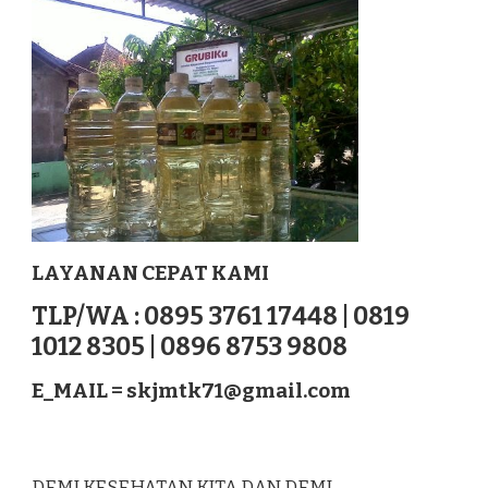
TEBO
SUMATERA
LAYANAN CEPAT KAMI
TLP/WA : 0895 3761 17448 | 0819
1012 8305 | 0896 8753 9808
E_MAIL =
skjmtk71@gmail.com
DEMI KESEHATAN KITA DAN DEMI