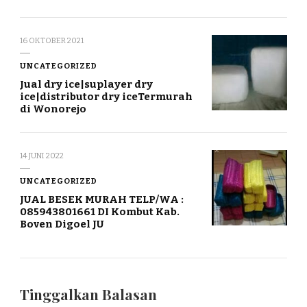
16 OKTOBER 2021
UNCATEGORIZED
Jual dry ice|suplayer dry
ice|distributor dry iceTermurah
di Wonorejo
14 JUNI 2022
UNCATEGORIZED
JUAL BESEK MURAH TELP/WA :
085943801661 DI Kombut Kab.
Boven Digoel JU
Tinggalkan Balasan