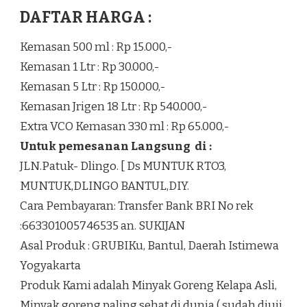
DAFTAR HARGA :
Kemasan 500 ml : Rp 15.000,-
Kemasan 1 Ltr : Rp 30.000,-
Kemasan 5 Ltr : Rp 150.000,-
Kemasan Jrigen 18 Ltr : Rp 540.000,-
Extra VCO Kemasan 330 ml : Rp 65.000,-
Untuk pemesanan Langsung di :
JLN.Patuk- Dlingo. [ Ds MUNTUK RTO3,
MUNTUK,DLINGO BANTUL,DIY.
Cara Pembayaran: Transfer Bank BRI No rek
:663301005746535 an. SUKIJAN
Asal Produk : GRUBIKu, Bantul, Daerah Istimewa
Yogyakarta
Produk Kami adalah Minyak Goreng Kelapa Asli,
Minyak goreng paling sehat di dunia ( sudah diuji