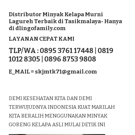
DISTRIBUTOR
MINYAK
KELAPA
Distributor Minyak Kelapa Murni
MURNI
Lagureh Terbaik di Tasikmalaya- Hanya
LAGUREH
di dlingofamily.com
TERBAIK
DI
LAYANAN CEPAT KAMI
TASIKMALAYA
TLP/WA : 0895 3761 17448 | 0819
1012 8305 | 0896 8753 9808
E_MAIL =
skjmtk71@gmail.com
DEMI KESEHATAN KITA DAN DEMI
TERWUJUDNYA INDONESIA KUAT MARILAH
KITA BERALIH MENGGUNAKAN MINYAK
GORENG KELAPA ASLI MULAI DETIK INI