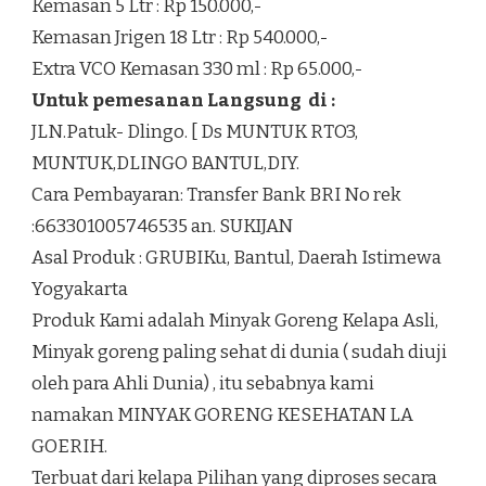
Kemasan 5 Ltr : Rp 150.000,-
Kemasan Jrigen 18 Ltr : Rp 540.000,-
Extra VCO Kemasan 330 ml : Rp 65.000,-
Untuk pemesanan Langsung di :
JLN.Patuk- Dlingo. [ Ds MUNTUK RTO3,
MUNTUK,DLINGO BANTUL,DIY.
Cara Pembayaran: Transfer Bank BRI No rek
:663301005746535 an. SUKIJAN
Asal Produk : GRUBIKu, Bantul, Daerah Istimewa
Yogyakarta
Produk Kami adalah Minyak Goreng Kelapa Asli,
Minyak goreng paling sehat di dunia ( sudah diuji
oleh para Ahli Dunia) , itu sebabnya kami
namakan MINYAK GORENG KESEHATAN LA
GOERIH.
Terbuat dari kelapa Pilihan yang diproses secara