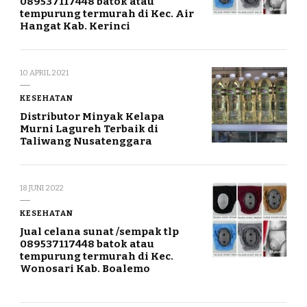
089537117448 batok atau
tempurung termurah di Kec. Air
Hangat Kab. Kerinci
10 APRIL 2021
KESEHATAN
Distributor Minyak Kelapa
Murni Lagureh Terbaik di
Taliwang Nusatenggara
18 JUNI 2022
KESEHATAN
Jual celana sunat /sempak tlp
089537117448 batok atau
tempurung termurah di Kec.
Wonosari Kab. Boalemo