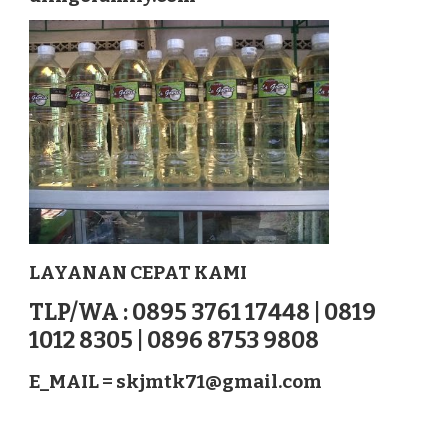
SUMBAWA
BESAR
NUSATENGGARA
LAYANAN CEPAT KAMI
TLP/WA : 0895 3761 17448 | 0819
1012 8305 | 0896 8753 9808
E_MAIL =
skjmtk71@gmail.com