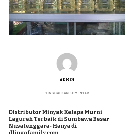
ADMIN
PADA
TINGGALKAN KOMENTAR
DISTRIBUTOR
MINYAK
KELAPA
Distributor Minyak Kelapa Murni
MURNI
Lagureh Terbaik di Sumbawa Besar
LAGUREH
Nusatenggara- Hanya di
TERBAIK
dlingofamily.com
DI