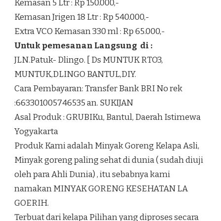
Kemasan 5 Ltr : Rp 150.000,-
Kemasan Jrigen 18 Ltr : Rp 540.000,-
Extra VCO Kemasan 330 ml : Rp 65.000,-
Untuk pemesanan Langsung di :
JLN.Patuk- Dlingo. [ Ds MUNTUK RTO3,
MUNTUK,DLINGO BANTUL,DIY.
Cara Pembayaran: Transfer Bank BRI No rek
:663301005746535 an. SUKIJAN
Asal Produk : GRUBIKu, Bantul, Daerah Istimewa
Yogyakarta
Produk Kami adalah Minyak Goreng Kelapa Asli,
Minyak goreng paling sehat di dunia ( sudah diuji
oleh para Ahli Dunia) , itu sebabnya kami
namakan MINYAK GORENG KESEHATAN LA
GOERIH.
Terbuat dari kelapa Pilihan yang diproses secara