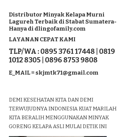
DISTRIBUTOR
MINYAK
KELAPA
Distributor Minyak Kelapa Murni
MURNI
Lagureh Terbaik di Stabat Sumatera-
LAGUREH
Hanya di dlingofamily.com
TERBAIK
DI
LAYANAN CEPAT KAMI
STABAT
SUMATERA
TLP/WA : 0895 3761 17448 | 0819
1012 8305 | 0896 8753 9808
E_MAIL =
skjmtk71@gmail.com
DEMI KESEHATAN KITA DAN DEMI
TERWUJUDNYA INDONESIA KUAT MARILAH
KITA BERALIH MENGGUNAKAN MINYAK
GORENG KELAPA ASLI MULAI DETIK INI