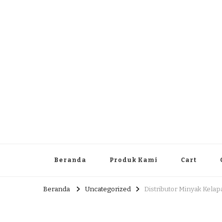
Dlingo Family
Pemasar Dan Produsen Produk Rakyat Dlingo Bantul Yog
Beranda
Produk Kami
Cart
Beranda
Uncategorized
Distributor Minyak Kelap