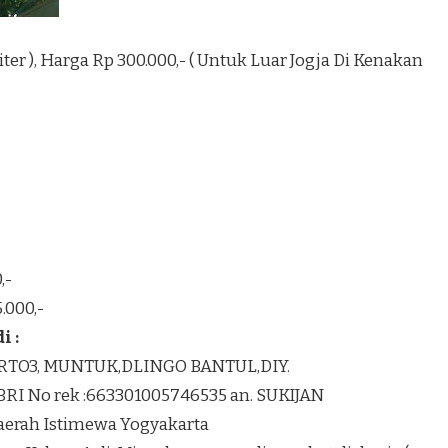
1 Liter ), Harga Rp 300.000,- ( Untuk Luar Jogja Di Kenakan
,-
.000,-
 :
K RTO3, MUNTUK,DLINGO BANTUL,DIY.
BRI No rek :663301005746535 an. SUKIJAN
Daerah Istimewa Yogyakarta