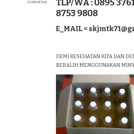
TLP/WA : 0895 3761
PADA
KOMENTAR
DISTRIBUTOR
8753 9808
MINYAK
KELAPA
MURNI
E_MAIL =
skjmtk71@g
LAGUREH
TERBAIK
DI
SINGKIL
SUMATERA
DEMI KESEHATAN KITA DAN DE
BERALIH MENGGUNAKAN MINYAK