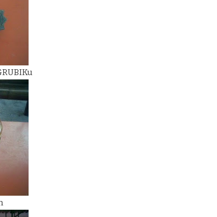
 GRUBIKu
h