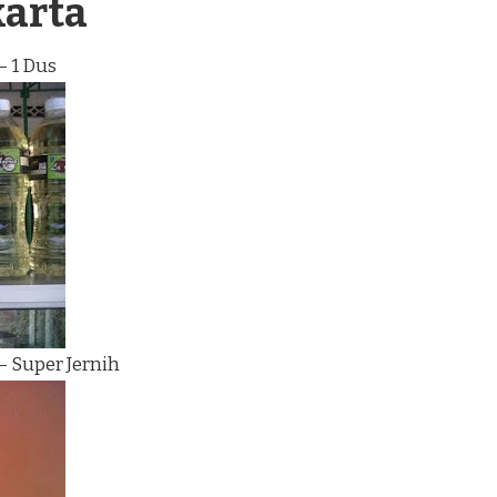
karta
– 1 Dus
– Super Jernih