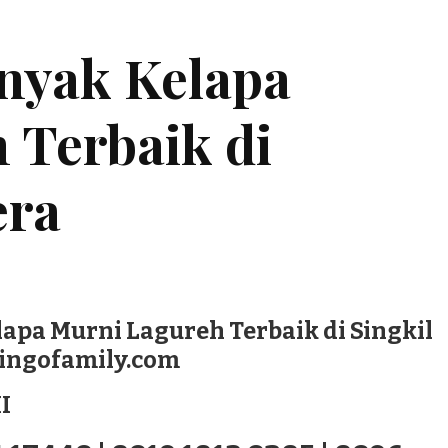
inyak Kelapa
 Terbaik di
era
lapa Murni Lagureh Terbaik di Singkil
lingofamily.com
I