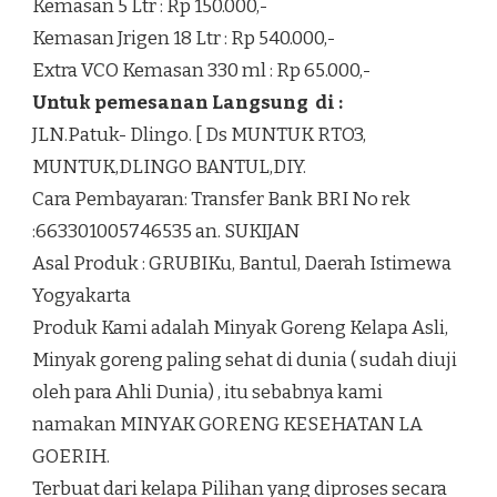
Kemasan 5 Ltr : Rp 150.000,-
Kemasan Jrigen 18 Ltr : Rp 540.000,-
Extra VCO Kemasan 330 ml : Rp 65.000,-
Untuk pemesanan Langsung di :
JLN.Patuk- Dlingo. [ Ds MUNTUK RTO3,
MUNTUK,DLINGO BANTUL,DIY.
Cara Pembayaran: Transfer Bank BRI No rek
:663301005746535 an. SUKIJAN
Asal Produk : GRUBIKu, Bantul, Daerah Istimewa
Yogyakarta
Produk Kami adalah Minyak Goreng Kelapa Asli,
Minyak goreng paling sehat di dunia ( sudah diuji
oleh para Ahli Dunia) , itu sebabnya kami
namakan MINYAK GORENG KESEHATAN LA
GOERIH.
Terbuat dari kelapa Pilihan yang diproses secara