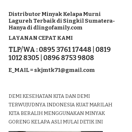
DISTRIBUTOR
MINYAK
KELAPA
Distributor Minyak Kelapa Murni
MURNI
Lagureh Terbaik di Singkil Sumatera-
LAGUREH
Hanya di dlingofamily.com
TERBAIK
DI
LAYANAN CEPAT KAMI
SINGKIL
SUMATERA
TLP/WA : 0895 3761 17448 | 0819
1012 8305 | 0896 8753 9808
E_MAIL =
skjmtk71@gmail.com
DEMI KESEHATAN KITA DAN DEMI
TERWUJUDNYA INDONESIA KUAT MARILAH
KITA BERALIH MENGGUNAKAN MINYAK
GORENG KELAPA ASLI MULAI DETIK INI