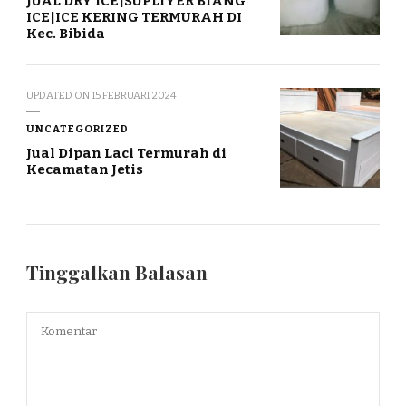
JUAL DRY ICE|SUPLIYER BIANG
ICE|ICE KERING TERMURAH DI
Kec. Bibida
UPDATED ON
15 FEBRUARI 2024
UNCATEGORIZED
Jual Dipan Laci Termurah di
Kecamatan Jetis
Tinggalkan Balasan