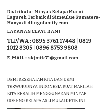
DISTRIBUTOR
MINYAK
KELAPA
Distributor Minyak Kelapa Murni
MURNI
Lagureh Terbaik di Simeulue Sumatera-
LAGUREH
Hanya di dlingofamily.com
TERBAIK
DI
LAYANAN CEPAT KAMI
SIMEULUE
SUMATERA
TLP/WA : 0895 3761 17448 | 0819
1012 8305 | 0896 8753 9808
E_MAIL =
skjmtk71@gmail.com
DEMI KESEHATAN KITA DAN DEMI
TERWUJUDNYA INDONESIA KUAT MARILAH
KITA BERALIH MENGGUNAKAN MINYAK
GORENG KELAPA ASLI MULAI DETIK INI