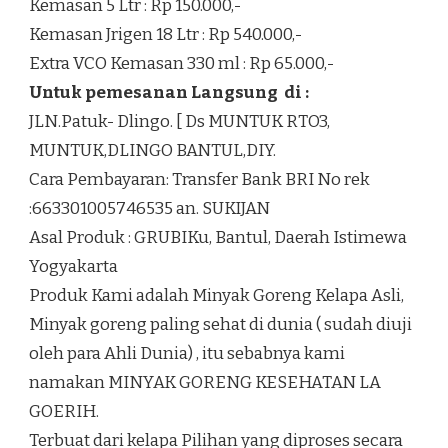
Kemasan 5 Ltr : Rp 150.000,-
Kemasan Jrigen 18 Ltr : Rp 540.000,-
Extra VCO Kemasan 330 ml : Rp 65.000,-
Untuk pemesanan Langsung di :
JLN.Patuk- Dlingo. [ Ds MUNTUK RTO3,
MUNTUK,DLINGO BANTUL,DIY.
Cara Pembayaran: Transfer Bank BRI No rek
:663301005746535 an. SUKIJAN
Asal Produk : GRUBIKu, Bantul, Daerah Istimewa
Yogyakarta
Produk Kami adalah Minyak Goreng Kelapa Asli,
Minyak goreng paling sehat di dunia ( sudah diuji
oleh para Ahli Dunia) , itu sebabnya kami
namakan MINYAK GORENG KESEHATAN LA
GOERIH.
Terbuat dari kelapa Pilihan yang diproses secara