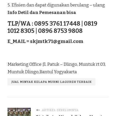
5. Efisien dan dapat digunakan berulang – ulang
Info Detil dan Pemesanan bisa
TLP/WA : 0895 3761 17448 | 0819
1012 8305 | 0896 8753 9808
E_MAIL =
skjmtk71@gmail.com
Marketing Office :Jl. Patuk – Dlingo, Muntuk rt 03,
Muntuk Dlingo,Bantul Yogyakarta
JUAL MINYAK KELAPA MURNI LAGUREH TERBAIK
ARTIKEL SEBELUMNYA