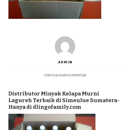
ADMIN
PADA
TINGGALKAN KOMENTAR
DISTRIBUTOR
MINYAK
KELAPA
Distributor Minyak Kelapa Murni
MURNI
Lagureh Terbaik di Simeulue Sumatera-
LAGUREH
Hanya di dlingofamily.com
TERBAIK
DI
SIMEULUE
SUMATERA