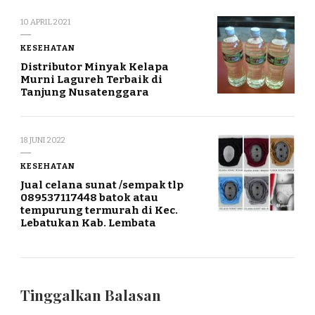
10 APRIL 2021
KESEHATAN
Distributor Minyak Kelapa
Murni Lagureh Terbaik di
Tanjung Nusatenggara
18 JUNI 2022
KESEHATAN
Jual celana sunat /sempak tlp
089537117448 batok atau
tempurung termurah di Kec.
Lebatukan Kab. Lembata
Tinggalkan Balasan