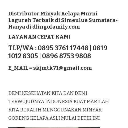
DISTRIBUTOR
MINYAK
KELAPA
Distributor Minyak Kelapa Murni
MURNI
Lagureh Terbaik di Simeulue Sumatera-
LAGUREH
Hanya di dlingofamily.com
TERBAIK
DI
LAYANAN CEPAT KAMI
SIMEULUE
SUMATERA
TLP/WA : 0895 3761 17448 | 0819
1012 8305 | 0896 8753 9808
E_MAIL =
skjmtk71@gmail.com
DEMI KESEHATAN KITA DAN DEMI
TERWUJUDNYA INDONESIA KUAT MARILAH
KITA BERALIH MENGGUNAKAN MINYAK
GORENG KELAPA ASLI MULAI DETIK INI