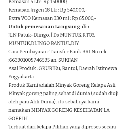
Kemasan 5 Ltr : Rp 150.000,-
Kemasan Jrigen 18 Ltr : Rp 540.000,-
Extra VCO Kemasan 330 ml : Rp 65.000,-
Untuk pemesanan Langsung di :
JLN.Patuk- Dlingo. [ Ds MUNTUK RTO3,
MUNTUK,DLINGO BANTUL,DIY.
Cara Pembayaran: Transfer Bank BRI No rek
:663301005746535 an. SUKIJAN
Asal Produk : GRUBIKu, Bantul, Daerah Istimewa
Yogyakarta
Produk Kami adalah Minyak Goreng Kelapa Asli,
Minyak goreng paling sehat di dunia ( sudah diuji
oleh para Ahli Dunia) , itu sebabnya kami
namakan MINYAK GORENG KESEHATAN LA
GOERIH.
Terbuat dari kelapa Pilihan yang diproses secara