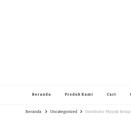
Dlingo Family
Pemasar Dan Produsen Produk Rakyat Dlingo Bantul Yog
Beranda
Produk Kami
Cart
Beranda
Uncategorized
Distributor Minyak Kelap