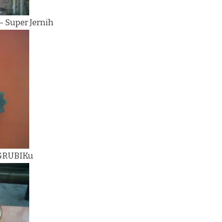
– Super Jernih
 GRUBIKu