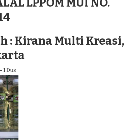
ALAL LPPOM MUI NO.
14
 : Kirana Multi Kreasi,
karta
– 1 Dus