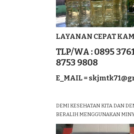
MURNI
LAGUREH
TERBAIK
DI
SIGLI
SUMATERA
LAYANAN CEPAT KAM
TLP/WA : 0895 3761
8753 9808
E_MAIL =
skjmtk71@g
DEMI KESEHATAN KITA DAN DE
BERALIH MENGGUNAKAN MINYAK