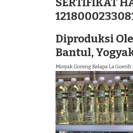
SERTIFIKAT H
121800023308
Diproduksi Oleh
Bantul, Yogya
Minyak Goreng Kelapa La Goerih 