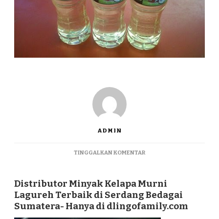
ADMIN
PADA
TINGGALKAN KOMENTAR
DISTRIBUTOR
MINYAK
KELAPA
Distributor Minyak Kelapa Murni
MURNI
Lagureh Terbaik di Serdang Bedagai
LAGUREH
Sumatera- Hanya di dlingofamily.com
TERBAIK
DI