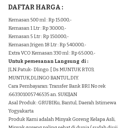
DAFTAR HARGA :
Kemasan 500 ml : Rp 15.000,-
Kemasan 1 Ltr : Rp 30.000,-
Kemasan 5 Ltr : Rp 150.000,-
Kemasan Jrigen 18 Ltr : Rp 540.000,-
Extra VCO Kemasan 330 ml : Rp 65.000,-
Untuk pemesanan Langsung di :
JLN.Patuk- Dlingo. [ Ds MUNTUK RTO3,
MUNTUK,DLINGO BANTUL,DIY.
Cara Pembayaran: Transfer Bank BRI No rek
:663301005746535 an. SUKIJAN
Asal Produk : GRUBIKu, Bantul, Daerah Istimewa
Yogyakarta
Produk Kami adalah Minyak Goreng Kelapa Asli,
Minyak goreng paling sehat di dunia ( sudah diuji