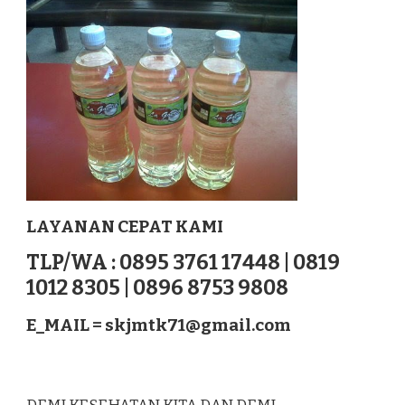
SERDANG
BEDAGAI
SUMATERA
LAYANAN CEPAT KAMI
TLP/WA : 0895 3761 17448 | 0819
1012 8305 | 0896 8753 9808
E_MAIL =
skjmtk71@gmail.com