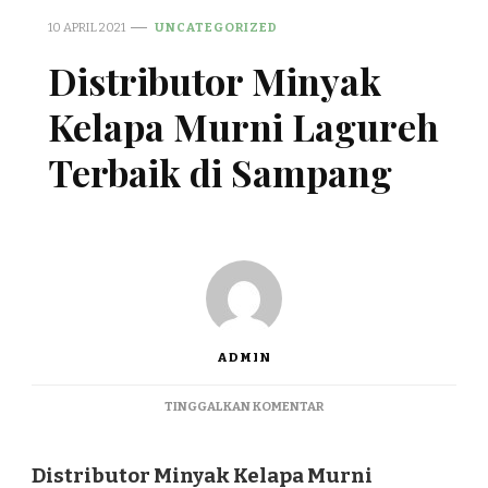
10 APRIL 2021
UNCATEGORIZED
Distributor Minyak
Kelapa Murni Lagureh
Terbaik di Sampang
ADMIN
PADA
TINGGALKAN KOMENTAR
DISTRIBUTOR
MINYAK
KELAPA
Distributor Minyak Kelapa Murni
MURNI