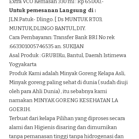
Extra VCO Kemasan 330 ml : Rp 65.000,-
Untuk pemesanan Langsung di :
JLN.Patuk- Dlingo. [ Ds MUNTUK RTO3,
MUNTUK,DLINGO BANTUL,DIY.
Cara Pembayaran: Transfer Bank BRI No rek
:663301005746535 an. SUKIJAN
Asal Produk : GRUBIKu, Bantul, Daerah Istimewa
Yogyakarta
Produk Kami adalah Minyak Goreng Kelapa Asli,
Minyak goreng paling sehat di dunia ( sudah diuji
oleh para Ahli Dunia) , itu sebabnya kami
namakan MINYAK GORENG KESEHATAN LA
GOERIH.
Terbuat dari kelapa Pilihan yang diproses secara
alami dan Higienis disaring dan dimurnikan
tanpa pemanasan tinggi tanpa hidrogenasi dan