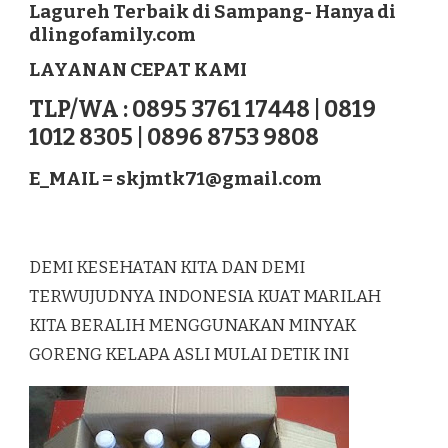
Lagureh Terbaik di Sampang- Hanya di
LAGUREH
dlingofamily.com
TERBAIK
DI
LAYANAN CEPAT KAMI
SAMPANG
TLP/WA : 0895 3761 17448 | 0819
1012 8305 | 0896 8753 9808
E_MAIL =
skjmtk71@gmail.com
DEMI KESEHATAN KITA DAN DEMI
TERWUJUDNYA INDONESIA KUAT MARILAH
KITA BERALIH MENGGUNAKAN MINYAK
GORENG KELAPA ASLI MULAI DETIK INI