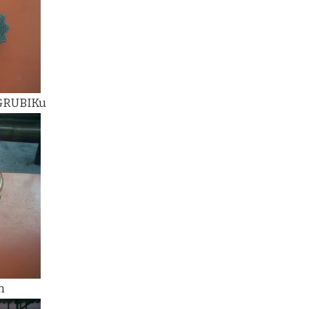
 GRUBIKu
h