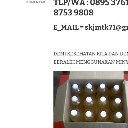
TLP/WA : 0895 3761
PADA
KOMENTAR
DISTRIBUTOR
8753 9808
MINYAK
KELAPA
MURNI
E_MAIL =
skjmtk71@g
LAGUREH
TERBAIK
DI
SALATIGA
DEMI KESEHATAN KITA DAN DE
BERALIH MENGGUNAKAN MINYAK