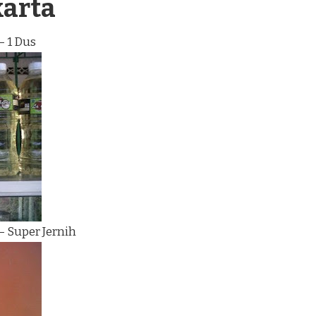
karta
– 1 Dus
– Super Jernih