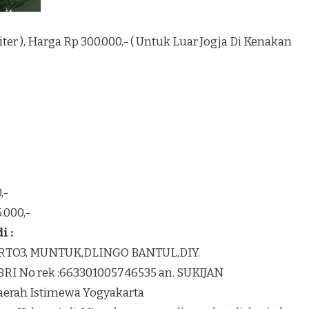
1 Liter ), Harga Rp 300.000,- ( Untuk Luar Jogja Di Kenakan
,-
.000,-
 :
K RTO3, MUNTUK,DLINGO BANTUL,DIY.
BRI No rek :663301005746535 an. SUKIJAN
Daerah Istimewa Yogyakarta