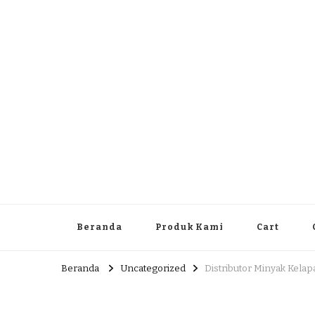
Dlingo Family
Pemasar Dan Produsen Produk Rakyat Dlingo Bantul Yog
Beranda
Produk Kami
Cart
Beranda
Uncategorized
Distributor Minyak Kelap