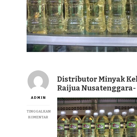
Distributor Minyak Ke
Raijua Nusatenggara-
ADMIN
TINGGALKAN
PADA
KOMENTAR
DISTRIBUTOR
MINYAK
KELAPA