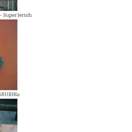
– Super Jernih
 GRUBIKu