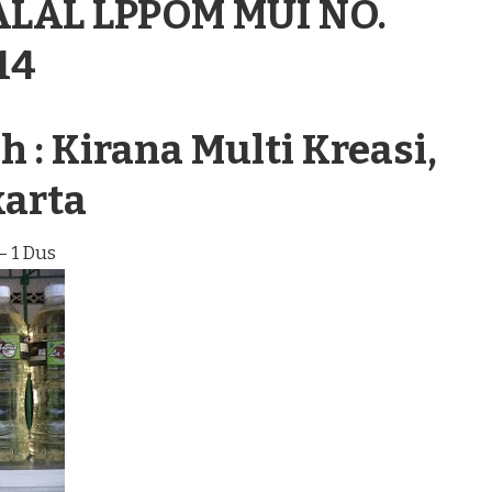
ALAL LPPOM MUI NO.
14
 : Kirana Multi Kreasi,
karta
– 1 Dus