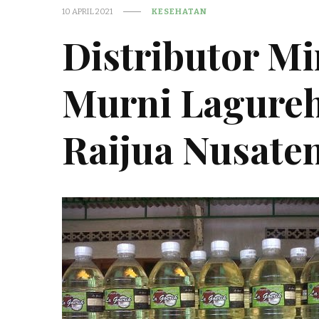
10 APRIL 2021
KESEHATAN
Distributor M
Murni Lagureh
Raijua Nusate