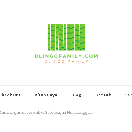
yakarta
Check Out
Akun Saya
Blog
Kontak
Te
Murni Lagureh Terbaik di Sabu Raijua Nusatenggara