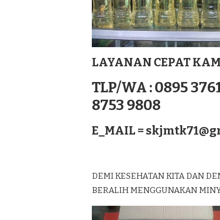
MURNI
LAGUREH
TERBAIK
DI
SABU
RAIJUA
LAYANAN CEPAT KAM
NUSATENGGARA
TLP/WA : 0895 3761
8753 9808
E_MAIL =
skjmtk71@g
DEMI KESEHATAN KITA DAN DE
BERALIH MENGGUNAKAN MINYAK