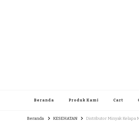
Dlingo Family
Pemasar Dan Produsen Produk Rakyat Dlingo Bantul Yog
Beranda
Produk Kami
Cart
Beranda
KESEHATAN
Distributor Minyak Kelapa 