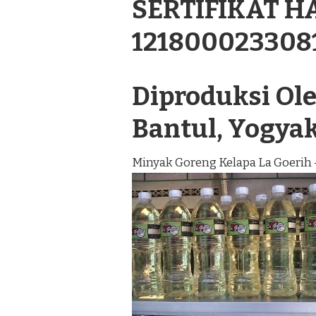
SERTIFIKAT H
121800023308
Diproduksi Oleh
Bantul, Yogya
Minyak Goreng Kelapa La Goerih 