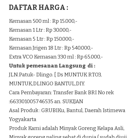
DAFTAR HARGA :
Kemasan 500 ml : Rp 15.000,-
Kemasan 1 Ltr : Rp 30.000,-
Kemasan 5 Ltr : Rp 150.000,-
Kemasan Jrigen 18 Ltr : Rp 540.000,-
Extra VCO Kemasan 330 ml : Rp 65.000,-
Untuk pemesanan Langsung di :
JLN.Patuk- Dlingo. [ Ds MUNTUK RTO3,
MUNTUK,DLINGO BANTUL,DIY.
Cara Pembayaran: Transfer Bank BRI No rek
:663301005746535 an. SUKIJAN
Asal Produk : GRUBIKu, Bantul, Daerah Istimewa
Yogyakarta
Produk Kami adalah Minyak Goreng Kelapa Asli,
Minyak goreng paling sehat di dunia ( sudah diuji