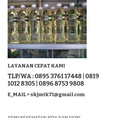
REJANG
LEBONG
SUMATERA
LAYANAN CEPAT KAMI
TLP/WA : 0895 3761 17448 | 0819
1012 8305 | 0896 8753 9808
E_MAIL =
skjmtk71@gmail.com
DEMI KESEHATAN KITA DAN DEMI