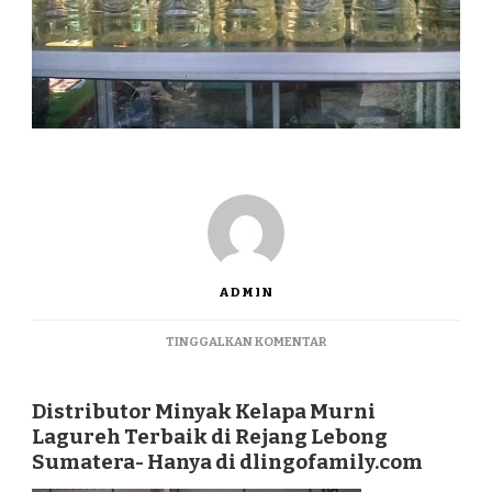
ADMIN
PADA
TINGGALKAN KOMENTAR
DISTRIBUTOR
MINYAK
KELAPA
Distributor Minyak Kelapa Murni
MURNI
Lagureh Terbaik di Rejang Lebong
LAGUREH
Sumatera- Hanya di dlingofamily.com
TERBAIK
DI